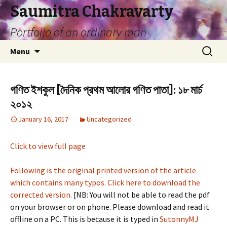
Saumitra Chakravarty
Portfolio of an ordinary man
Skip
Search
Menu
to
for:
content
গণিত ইশকুল [দৈনিক প্রথম আলোর গণিত পাতা]: ১৮ মার্চ
২০১২
January 16, 2017
Uncategorized
Click to view full page
Following is the original printed version of the article
which contains many typos. Click here to download the
corrected version.
[NB: You will not be able to read the pdf
on your browser or on phone. Please download and read it
offline on a PC. This is because it is typed in
SutonnyMJ