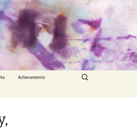
Search
rks
Achievements
for:
,
Bangla Academy
“Haleema-Sharfuddin
Science Award” 2021
y,