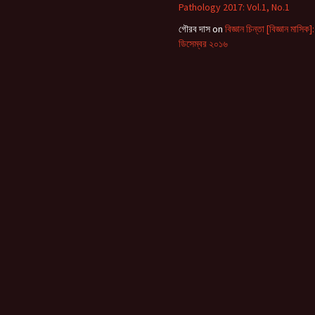
Pathology 2017: Vol.1, No.1
 Goniter
গৌরব দাস
on
বিজ্ঞান চিন্তা [বিজ্ঞান মাসিক]:
ডিসেম্বর ২০১৬
boto
pact of
on
্ড) |
tio
ড) |
Prothom
ে:
aner
:
ো |