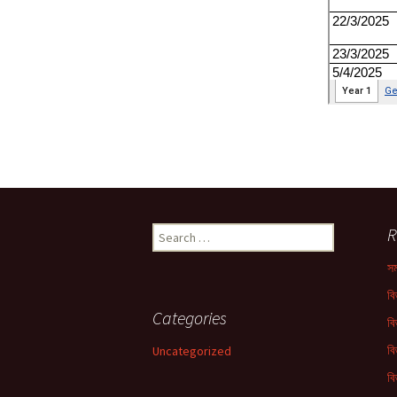
জ্যোতির্বিজ্ঞান ও
জ্যোতির্পদার্থবিজ্ঞান : ল
অলিম্পিয়াড | Jyoti
Jyotirpodarthobi
Lokkho Jokhon O
জাতীয় চিকিৎসা জীবপ্রয
কর্মপরিকল্পনা (২০১৮-
National Medical
Biotechnology A
Plan (2018-2027)
জীববিজ্ঞান: নবম-দশম শ্
Secondary Biolo
Search
R
বুঝে করি জ্যামিতি | 
for:
Jyamiti
সম
জীববিজ্ঞান অলিম্পিয়া
বি
Jibbiggan Olympi
Categories
Sonkolon
বি
বি
Uncategorized
আমার প্রথম গণিত বই
Prothom Gonit B
বি