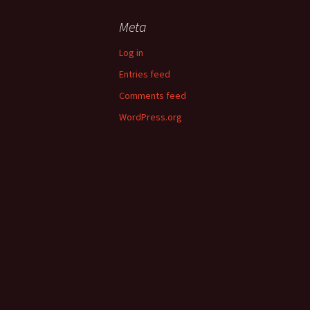
গণিতের সাথে বসবাস |
Sathe Bosobas
Meta
Log in
সম্ভবত | Sombho
Entries feed
Human Placental
Comments feed
Trophoblasts: Im
Maternal Nutriti
WordPress.org
জীবনের গল্প (দ্বিতীয় খণ
Jiboner Golpo (Di
Khondo)
জীবনের গল্প (প্রথম খণ্
Jiboner Golpo (
Khondo)
প্রাণের মাঝে গণিত বাজ
বীজগণিতের গান | Pr
Majhe Gonit Baje
Bijgoniter Gaan
শারীরতত্ত্ব – সবাই পড়