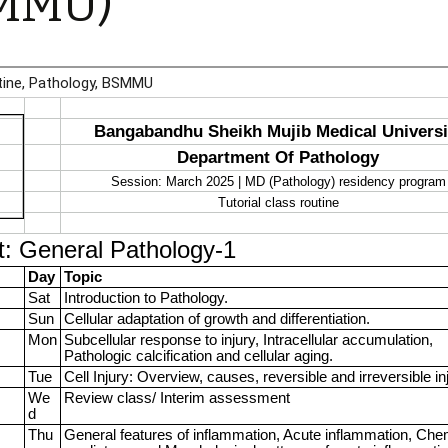
MMU)
Cytopathology Cases
Selection
me Number Checker
an 2
Altruism
versal Numerical Base
verter
orona
Hardy-Weinberg
Simulator
abilistic
ermination of the
ue of Pi by Buffon’s
dle
gan
ected Value vs. Trial
gth
সা |
 Jiggasa
bilistic
ermination of the
e of e by Shuffling
: পপুলেশন
ি |
n-toss and DNA
ation
 Theory
ntoss Simulation to
nt Heads and Tails