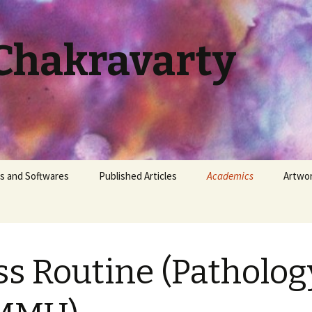
Chakravarty
s and Softwares
Published Articles
Academics
Artwo
|
ty-Hall Problem
Newspaper / Periodical
Class Routine (Pathology
BSMMU)
lution
Scientific Journal /
Existence
Conference
Duty Roster (Pathology,
ss Routine (Patholog
| Golpe
BSMMU)
ther
Mutation
Histopathology Cases
 ভাবছো |
 Calculator: Govt.
Competition
Jaa Tumi
loyee of Bangladesh