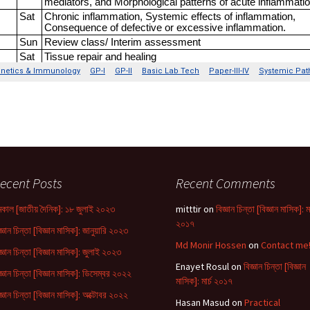
ক্ষ্য যখন
rbiggan o
ggan :
lympiad
ুক্তি
২০২৭) |
ction
রেণি |
gy
ecent Posts
Recent Comments
Bujhe Kori
কাল [জাতীয় দৈনিক]: ১৮ জুলাই ২০২৩
mitttir
on
বিজ্ঞান চিন্তা [বিজ্ঞান মাসিক]: মা
২০১৭
ড সংকলন |
জ্ঞান চিন্তা [বিজ্ঞান মাসিক]: জানুয়ারি ২০২৩
ad
Md Monir Hossen
on
Contact me
জ্ঞান চিন্তা [বিজ্ঞান মাসিক]: জুলাই ২০২৩
Enayet Rosul
on
বিজ্ঞান চিন্তা [বিজ্ঞান
জ্ঞান চিন্তা [বিজ্ঞান মাসিক]: ডিসেম্বর ২০২২
 | Amar
মাসিক]: মার্চ ২০১৭
oi
জ্ঞান চিন্তা [বিজ্ঞান মাসিক]: অক্টোবর ২০২২
Hasan Masud
on
Practical