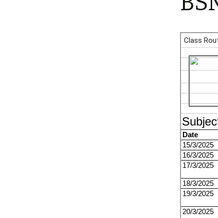
BS
Bhabchho
Pri
হাতেকলমে বিজ্ঞান ২ |
Hatekolome Bigg
Uni
Con
করোনা বৃত্তান্ত | C
Brittanto
Prob
Det
কেন? | Keno?
Val
Nee
হাতেকলমে বিজ্ঞান |
Hatekolome Big
Exp
Len
জীববিজ্ঞানের যত জিজ্ঞা
Jibbigganer Joto
Proa
Det
Valu
জীবনের গাণিতিক রহস্য
জেনেটিক্স ও গেইম থিওর
Jiboner Ganitik
Coi
Rohossyo: Popul
Genetics O Game
Coi
Cou