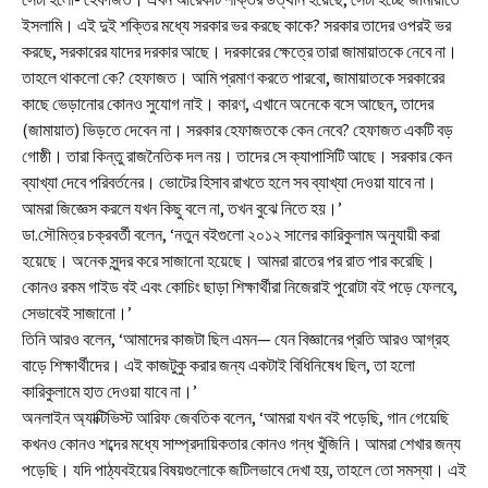
ইসলামি। এই দুই শক্তির মধ্যে সরকার ভর করছে কাকে? সরকার তাদের ওপরই ভর
করছে, সরকারের যাদের দরকার আছে। দরকারের ক্ষেত্রে তারা জামায়াতকে নেবে না।
তাহলে থাকলো কে? হেফাজত। আমি প্রমাণ করতে পারবো, জামায়াতকে সরকারের
কাছে ভেড়ানোর কোনও সুযোগ নাই। কারণ, এখানে অনেকে বসে আছেন, তাদের
(জামায়াত) ভিড়তে দেবেন না। সরকার হেফাজতকে কেন নেবে? হেফাজত একটি বড়
গোষ্ঠী। তারা কিন্তু রাজনৈতিক দল নয়। তাদের সে ক্যাপাসিটি আছে। সরকার কেন
ব্যাখ্যা দেবে পরিবর্তনের। ভোটের হিসাব রাখতে হলে সব ব্যাখ্যা দেওয়া যাবে না।
আমরা জিজ্ঞেস করলে যখন কিছু বলে না, তখন বুঝে নিতে হয়।’
ডা.সৌমিত্র চক্রবর্তী বলেন, ‘নতুন বইগুলো ২০১২ সালের কারিকুলাম অনুযায়ী করা
হয়েছে। অনেক সুন্দর করে সাজানো হয়েছে। আমরা রাতের পর রাত পার করেছি।
কোনও রকম গাইড বই এবং কোচিং ছাড়া শিক্ষার্থীরা নিজেরাই পুরোটা বই পড়ে ফেলবে,
সেভাবেই সাজানো।’
তিনি আরও বলেন, ‘আমাদের কাজটা ছিল এমন— যেন বিজ্ঞানের প্রতি আরও আগ্রহ
বাড়ে শিক্ষার্থীদের। এই কাজটুকু করার জন্য একটাই বিধিনিষেধ ছিল, তা হলো
কারিকুলামে হাত দেওয়া যাবে না।’
অনলাইন অ্যাক্টিভিস্ট আরিফ জেবতিক বলেন, ‘আমরা যখন বই পড়েছি, গান গেয়েছি
কখনও কোনও শব্দের মধ্যে সাম্প্রদায়িকতার কোনও গন্ধ খুঁজিনি। আমরা শেখার জন্য
পড়েছি। যদি পাঠ্যবইয়ের বিষয়গুলোকে জটিলভাবে দেখা হয়, তাহলে তো সমস্যা। এই