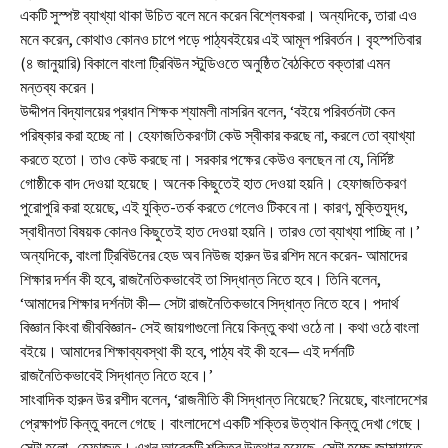
একটি সুস্পষ্ট ব্যাখ্যা থাকা উচিত বলে মনে করেন বিশ্লেষকরা। অন্যদিকে, তারা এও
মনে করেন, কোথাও কোনও চাপে পড়ে পাঠ্যবইয়ের এই আমূল পরিবর্তন। বৃহস্পতিবার
(৪ জানুয়ারি) বিকালে বাংলা ট্রিবিউন স্টুডিওতে অনুষ্ঠিত বৈঠকিতে বক্তারা এমন
মন্তব্য করেন।
উদ্দীপন বিদ্যালয়ের প্রধান শিক্ষক শ্যামলী নাসরিন বলেন, ‘বইয়ে পরিবর্তনটা কেন
পরিষ্কার করা হচ্ছে না। হেফাজতিকরণটা কেউ স্বীকার করছে না, করলে তো ব্যাখ্যা
করতে হতো। তাও কেউ করছে না। সরকার পক্ষের কেউও বলছেন না যে, নির্দিষ্ট
গোষ্ঠীকে বাদ দেওয়া হয়েছে। অনেক কিছুতেই হাত দেওয়া হয়নি। হেফাজতিকরণ
পুরোপুরি করা হয়েছে, এই যুক্তি-তর্ক করতে গেলেও টিকবে না। কারণ, মুক্তিযুদ্ধ,
স্বাধীনতা বিষয়ক কোনও কিছুতেই হাত দেওয়া হয়নি। তারও তো ব্যাখ্যা পাচ্ছি না।’
অন্যদিকে, বাংলা ট্রিবিউনের হেড অব নিউজ হারুন উর রশিদ মনে করেন- আমাদের
শিক্ষার দর্শন কী হবে, রাজনৈতিকভাবেই তা সিদ্ধান্ত নিতে হবে। তিনি বলেন,
‘আমাদের শিক্ষার দর্শনটা কী— সেটা রাজনৈতিকভাবে সিদ্ধান্ত নিতে হবে। পদার্থ
বিজ্ঞান কিংবা জীববিজ্ঞান- সেই জায়গাগুলো নিয়ে কিন্তু কথা ওঠে না। কথা ওঠে বাংলা
বইয়ে। আমাদের শিক্ষাব্যবস্থা কী হবে, পাঠ্য বই কী হবে— এই দর্শনটি
রাজনৈতিকভাবেই সিদ্ধান্ত নিতে হবে।’
সাংবাদিক হারুন উর রশীদ বলেন, ‘রাজনীতি কী সিদ্ধান্ত নিয়েছে? নিয়েছে, বাংলাদেশের
প্রেক্ষাপট কিন্তু বদলে গেছে। বাংলাদেশে একটি শক্তির উত্থান কিন্তু দেখা গেছে।
সেটা হলো- হেফাজত। এখন আরেকটি শক্তির উত্থান হয়েছে, সেটা হচ্ছে জামায়াতে