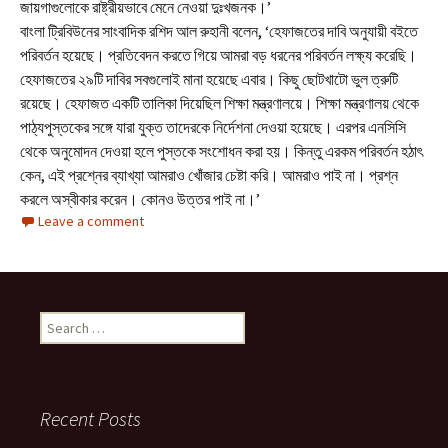
জায়গাগুলোকে রাষ্ট্রীয়ভাবে মেনে নেওয়া দুঃখজনক।’
বাংলা ট্রিবিউনের সাংবাদিক রশিদ আল রুহানী বলেন, ‘হেফাজতের দাবি অনুযায়ী বইতে
পরিবর্তন হয়েছে। প্রতিবেদন করতে গিয়ে আমরা বড় ধরনের পরিবর্তন লক্ষ্য করেছি।
হেফাজতের ২৯টি দাবির সবগুলোই মানা হয়েছে এবার। কিছু ছোটখাটো ভুল ত্রুটি
রয়েছে। হেফাজত একটি তালিকা দিয়েছিল শিক্ষা মন্ত্রণালয়ে। শিক্ষা মন্ত্রণালয় থেকে
পাঠ্যপুস্তকের সঙ্গে যারা যুক্ত তাদেরকে নির্দেশনা দেওয়া হয়েছে। এরপর এনসিসি
থেকে অনুমোদন দেওয়া হলে পুস্তকে সংশোধন করা হয়। কিন্তু এরকম পরিবর্তন হঠাৎ
কেন, এই প্রশ্নের ব্যাখ্যা আমরাও খোঁজার চেষ্টা করি। আমরাও পাই না। প্রশ্ন
করলে অস্বীকার করেন। কোনও উত্তর পাই না।’
Leave a comment
Search
for:
Recent Posts