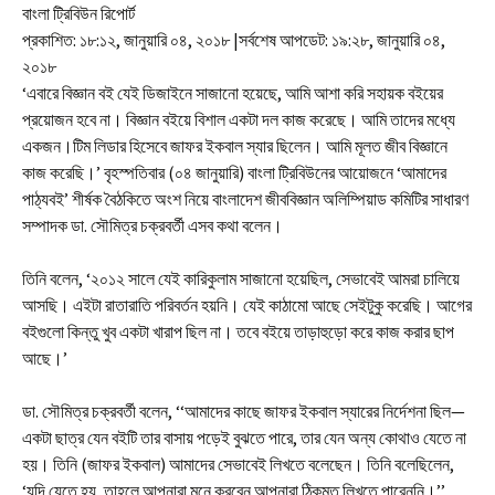
বাংলা ট্রিবিউন রিপোর্ট
প্রকাশিত: ১৮:১২, জানুয়ারি ০৪, ২০১৮
|
সর্বশেষ আপডেট: ১৯:২৮, জানুয়ারি ০৪,
২০১৮
‘এবারে বিজ্ঞান বই যেই ডিজাইনে সাজানো হয়েছে, আমি আশা করি সহায়ক বইয়ের
প্রয়োজন হবে না। বিজ্ঞান বইয়ে বিশাল একটা দল কাজ করেছে। আমি তাদের মধ্যে
একজন।টিম লিডার হিসেবে জাফর ইকবাল স্যার ছিলেন। আমি মূলত জীব বিজ্ঞানে
কাজ করেছি।’ বৃহস্পতিবার (০৪ জানুয়ারি) বাংলা ট্রিবিউনের আয়োজনে ‘আমাদের
পাঠ্যবই’ শীর্ষক বৈঠকিতে অংশ নিয়ে বাংলাদেশ জীববিজ্ঞান অলিম্পিয়াড কমিটির সাধারণ
সম্পাদক ডা. সৌমিত্র চক্রবর্তী এসব কথা বলেন।
তিনি বলেন, ‘২০১২ সালে যেই কারিকুলাম সাজানো হয়েছিল, সেভাবেই আমরা চালিয়ে
আসছি। এইটা রাতারাতি পরিবর্তন হয়নি। যেই কাঠামো আছে সেইটুকু করেছি। আগের
বইগুলো কিন্তু খুব একটা খারাপ ছিল না। তবে বইয়ে তাড়াহুড়ো করে কাজ করার ছাপ
আছে।’
ডা. সৌমিত্র চক্রবর্তী বলেন, ‘‘আমাদের কাছে জাফর ইকবাল স্যারের নির্দেশনা ছিল—
একটা ছাত্র যেন বইটি তার বাসায় পড়েই বুঝতে পারে, তার যেন অন্য কোথাও যেতে না
হয়। তিনি (জাফর ইকবাল) আমাদের সেভাবেই লিখতে বলেছেন। তিনি বলেছিলেন,
‘যদি যেতে হয়, তাহলে আপনারা মনে করবেন আপনারা ঠিকমত লিখতে পারেননি।’’