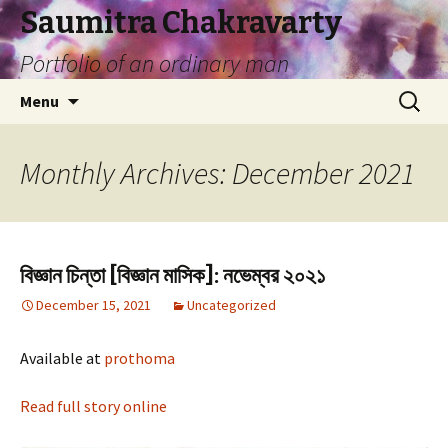
Saumitra Chakravarty
Portfolio of an ordinary man
Skip
Search
Menu
to
for:
content
Monthly Archives: December 2021
বিজ্ঞান চিন্তা [বিজ্ঞান মাসিক]: নভেম্বর ২০২১
December 15, 2021
Uncategorized
Available at
prothoma
Read full story online