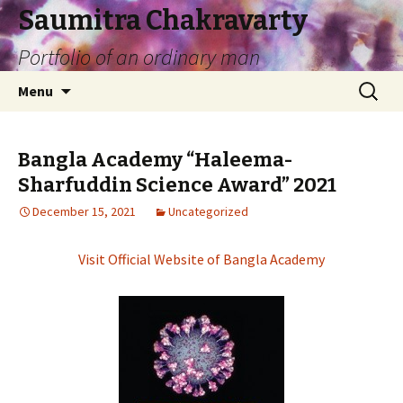
Saumitra Chakravarty
Portfolio of an ordinary man
Skip
Search
Menu
to
for:
content
Bangla Academy “Haleema-
Sharfuddin Science Award” 2021
December 15, 2021
Uncategorized
Visit Official Website of Bangla Academy