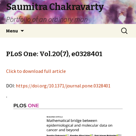
Saumitra Chakravarty
Portfolio of an ordinary man
Skip
Search
Menu
to
for:
content
PLoS One: Vol.20(7), e0328401
Click to download full article
DOI:
https://doi.org/10.1371/journal.pone.0328401