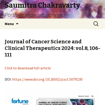
Saumitra Chakravarty
Portfolio of an ordinary man
Skip
Search
Menu
to
for:
content
Journal of Cancer Science and
Clinical Therapeutics 2024: vol.8, 106-
111
Click to download full article
DOI:
https://www.doi.org/10.26502/jcsct.5079230