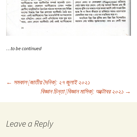
…to be continued
Post
←
সমকাল [জাতীয় দৈনিক]: ২৭ জুলাই ২০২১
বিজ্ঞান চিন্তা [বিজ্ঞান মাসিক]: অক্টোবর ২০২১
→
navigation
Leave a Reply