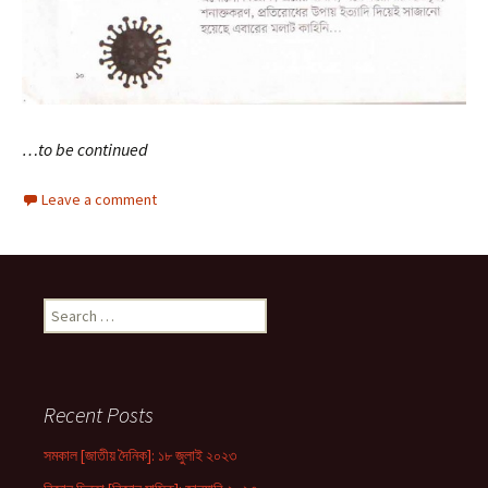
…to be continued
Leave a comment
Search
for:
Recent Posts
সমকাল [জাতীয় দৈনিক]: ১৮ জুলাই ২০২৩