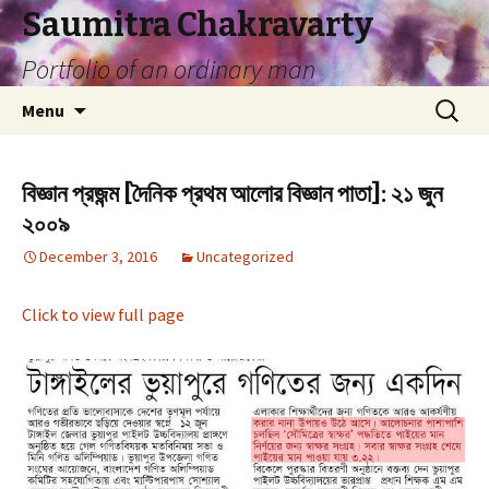
Saumitra Chakravarty
Portfolio of an ordinary man
Skip
Search
Menu
to
for:
content
বিজ্ঞান প্রজন্ম [দৈনিক প্রথম আলোর বিজ্ঞান পাতা]: ২১ জুন
২০০৯
December 3, 2016
Uncategorized
Click to view full page