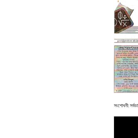
জ্যোতির্বিজ্ঞান ও
জ্যোতির্পদার্থবিজ্ঞান : ল
অলিম্পিয়াড | Jyoti
Jyotirpodarthobi
Lokkho Jokhon O
জাতীয় চিকিৎসা জীবপ্রয
কর্মপরিকল্পনা (২০১৮-
National Medical
Biotechnology A
Plan (2018-2027)
জীববিজ্ঞান: নবম-দশম শ্
Secondary Biolo
বুঝে করি জ্যামিতি | 
Jyamiti
জীববিজ্ঞান অলিম্পিয়া
সংশোধনী: সর্বড
Jibbiggan Olympi
Sonkolon
আমার প্রথম গণিত বই
Prothom Gonit B