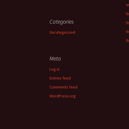
সম
বি
Categories
বি
বি
Uncategorized
বি
Meta
Log in
Entries feed
Comments feed
WordPress.org