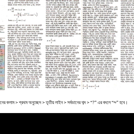
ক্ষ্য যখন
rbiggan o
ggan :
lympiad
ুক্তি
২০২৭) |
ction
রেণি |
gy
Bujhe Kori
ড সংকলন |
ানের কলাম > প্রথম অনুচ্ছেদ > তৃতীয় লাইন > সর্বডানের শব্দ > “?” এর বদলে “
≈
” হবে।
ad
 | Amar
oi