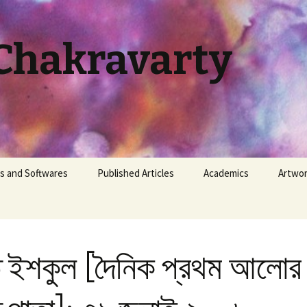
Chakravarty
s and Softwares
Published Articles
Academics
Artwo
|
ty-Hall Problem
Newspaper / Periodical
Class Routine (Patholog
BSMMU)
lution
Scientific Journal /
Existence
Conference
Duty Roster (Pathology,
 ইশকুল [দৈনিক প্রথম আলোর
| Golpe
BSMMU)
ther
Mutation
Histopathology Cases
 ভাবছো |
 Calculator: Govt.
Competition
Jaa Tumi
loyee of Bangladesh