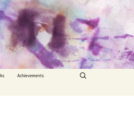
Search
rks
Achievements
for:
y,
Bangla Academy
“Haleema-Sharfuddin
Science Award” 2021