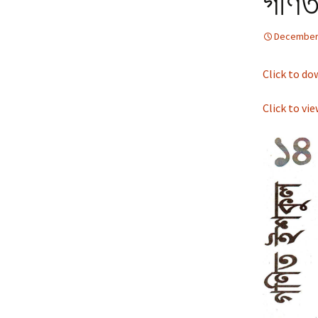
গণিত
Bhabchho
Pri
December 
হাতেকলমে বিজ্ঞান ২ |
Hatekolome Bigg
Uni
Click to do
Con
করোনা বৃত্তান্ত | C
Brittanto
Prob
Click to vi
Det
কেন? | Keno?
Val
Nee
হাতেকলমে বিজ্ঞান |
Hatekolome Big
Exp
Len
জীববিজ্ঞানের যত জিজ্ঞা
Jibbigganer Joto
Proa
Det
Valu
জীবনের গাণিতিক রহস্য
জেনেটিক্স ও গেইম থিওর
Jiboner Ganitik
Coi
Rohossyo: Popul
Genetics O Game
Coi
Cou