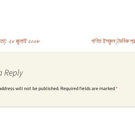
 Poro
৩ | Stories
-3
 Goniter
তা]: ২০ জুলাই ২০০৮
গণিত ইশকুল [দৈনিক প্
er Dhadha
ে:
a Reply
াসা |
it Baje:
halobasa
address will not be published.
Required fields are marked
*
*