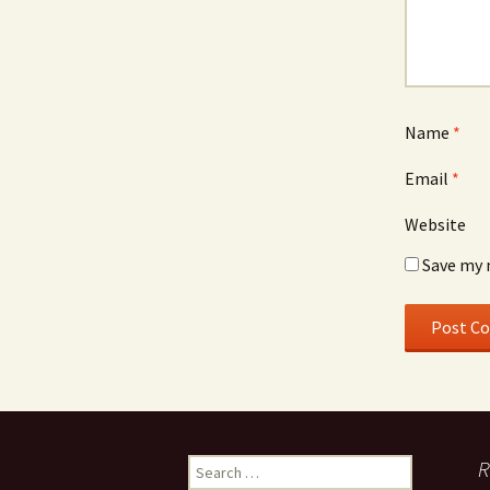
Name
*
Email
*
Website
Save my 
Search
R
for: