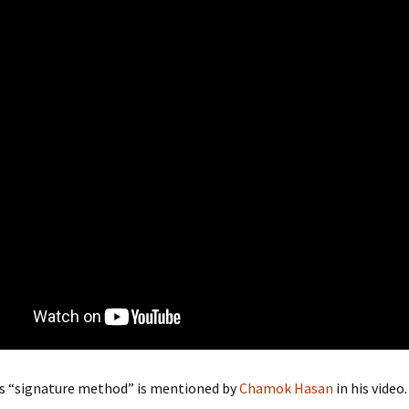
 Goniter
boto
pact of
on
্ড) |
tio
ড) |
Prothom
ে:
aner
:
s “signature method” is mentioned by
Chamok Hasan
in his video.
ো |