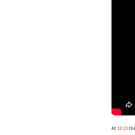
গণিতের সাথে বসবাস |
Sathe Bosobas
সম্ভবত | Sombho
Human Placental
Trophoblasts: Im
Maternal Nutriti
জীবনের গল্প (দ্বিতীয় খণ
Jiboner Golpo (Di
Khondo)
জীবনের গল্প (প্রথম খণ্
Jiboner Golpo (
Khondo)
প্রাণের মাঝে গণিত বাজ
বীজগণিতের গান | Pr
Majhe Gonit Baje
Bijgoniter Gaan
At
10:23
thi
শারীরতত্ত্ব – সবাই পড়