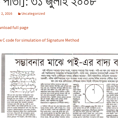
 পাতা]: ৩১ জুলাই ২০০৮
Cytopathology Cases
Selection
me Number Checker
2, 2016
Uncategorized
an 2
Altruism
versal Numerical Base
wnload full page
verter
orona
Hardy-Weinberg
Simulator
abilistic
ew C code for simulation of Signature Method
ermination of the
ue of Pi by Buffon’s
dle
gan
ected Value vs. Trial
gth
সা |
 Jiggasa
bilistic
ermination of the
e of e by Shuffling
: পপুলেশন
ি |
n-toss and DNA
ation
 Theory
ntoss Simulation to
nt Heads and Tails