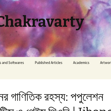
Chakravarty
s and Softwares
Published Articles
Academics
Artwor
|
ty-Hall Problem
Newspaper / Periodical
Class Routine (Pathology
BSMMU)
lution
Scientific Journal /
Existence
Conference
Duty Roster (Pathology,
ের গাণিতিক রহস্য: পপুলেশন
| Golpe
BSMMU)
ther
Mutation
Histopathology Cases
 ভাবছো |
Calculator: Govt.
Competition
Jaa Tumi
loyee of Bangladesh