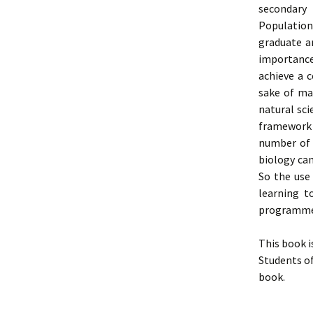
secondary 
Population
graduate a
importance 
achieve a 
sake of ma
natural sci
framework 
number of 
biology can
So the use
learning t
programmer
This book i
Students of
book.