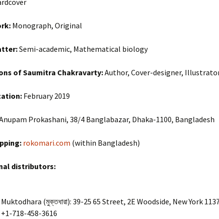
rdcover
 Goniter
rk:
Monograph, Original
boto
tter:
Semi-academic, Mathematical biology
pact of
ons of Saumitra Chakravarty:
Author, Cover-designer, Illustrato
on
cation:
February 2019
্ড) |
tio
Anupam Prokashani, 38/4 Banglabazar, Dhaka-1100, Bangladesh
ড) |
Prothom
opping:
rokomari.com
(within Bangladesh)
nal distributors:
ে:
aner
:
Muktodhara (মুক্তধারা): 39-25 65 Street, 2E Woodside, New York 113
+1-718-458-3616
ো |