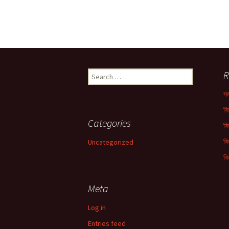
Search
R
for:
সম
বি
Categories
বি
বি
Uncategorized
বি
Meta
Log in
Entries feed