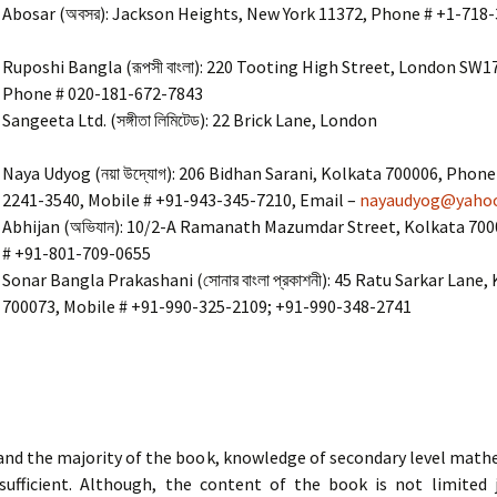
 Poro
Abosar (অবসর): Jackson Heights, New York 11372, Phone # +1-718
৩ | Stories
Ruposhi Bangla (রূপসী বাংলা): 220 Tooting High Street, London SW1
-3
Phone # 020-181-672-7843
Sangeeta Ltd. (সঙ্গীতা লিমিটেড): 22 Brick Lane, London
 Goniter
Naya Udyog (নয়া উদ্যোগ): 206 Bidhan Sarani, Kolkata 700006, Phone
2241-3540, Mobile # +91-943-345-7210, Email –
nayaudyog@yahoo
er Dhadha
Abhijan (অভিযান): 10/2-A Ramanath Mazumdar Street, Kolkata 700
# +91-801-709-0655
ে:
াসা |
Sonar Bangla Prakashani (সোনার বাংলা প্রকাশনী): 45 Ratu Sarkar Lane,
it Baje:
halobasa
700073, Mobile # +91-990-325-2109; +91-990-348-2741
and the majority of the book, knowledge of secondary level math
 sufficient. Although, the content of the book is not limited 