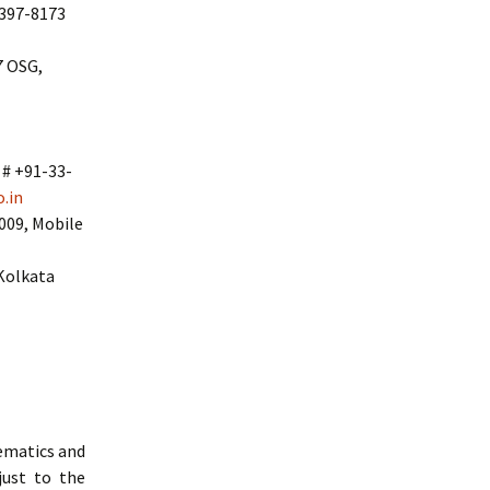
-397-8173
7 OSG,
 # +91-33-
.in
009, Mobile
 Kolkata
ematics and
just to the