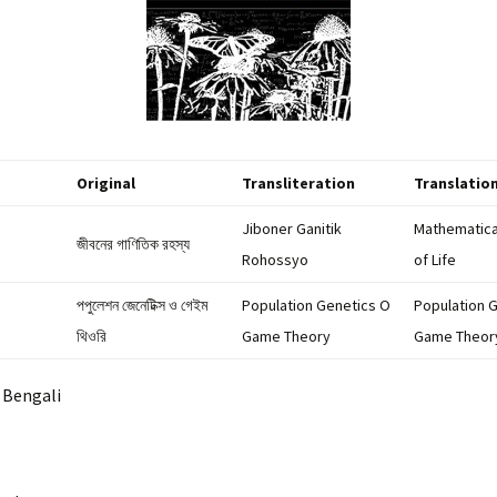
ক্ষ্য যখন
rbiggan o
ggan :
lympiad
ুক্তি
২০২৭) |
ction
Original
Transliteration
Translatio
Jiboner Ganitik
Mathematica
রেণি |
জীবনের গাণিতিক রহস্য
gy
Rohossyo
of Life
Bujhe Kori
পপুলেশন জেনেটিক্স ও গেইম
Population Genetics O
Population 
থিওরি
Game Theory
Game Theor
ড সংকলন |
ad
Bengali
 | Amar
oi