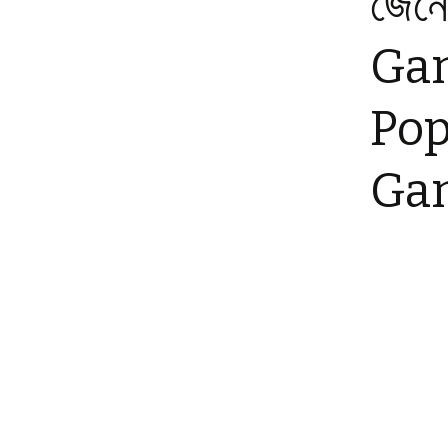
জেনে
Bhabchho
Pri
Gan
হাতেকলমে বিজ্ঞান ২ |
Hatekolome Bigg
Uni
Con
Pop
করোনা বৃত্তান্ত | C
Brittanto
Prob
Det
Ga
কেন? | Keno?
Valu
Nee
হাতেকলমে বিজ্ঞান |
Hatekolome Big
Expe
Len
জীববিজ্ঞানের যত জিজ্ঞা
Jibbigganer Joto
Proa
Det
Valu
জীবনের গাণিতিক রহস্য
জেনেটিক্স ও গেইম থিওর
Jiboner Ganitik
Coi
Rohossyo: Popul
Genetics O Game
Coin
Cou