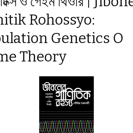
টিক্স ও গেইম থিওরি | Jibon
Cytopathology Cases
Selection
me Number Checker
itik Rohossyo:
an 2
Altruism
versal Numerical Base
verter
ulation Genetics O
orona
Hardy-Weinberg
Simulator
abilistic
ermination of the
me Theory
e of Pi by Buffon’s
dle
gan
cted Value vs. Trial
gth
সা |
 Jiggasa
bilistic
ermination of the
e of e by Shuffling
: পপুলেশন
ি |
n-toss and DNA
ation
 Theory
toss Simulation to
nt Heads and Tails