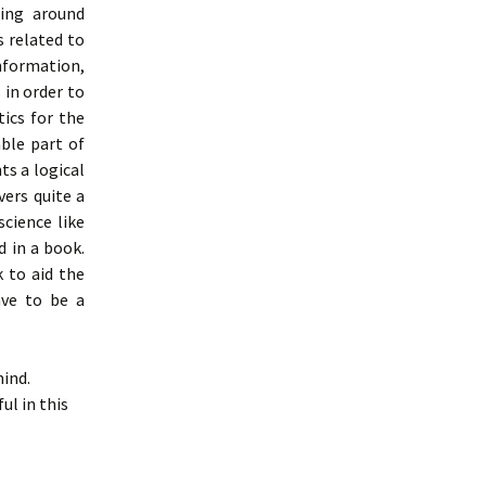
ting around
 related to
nformation,
 in order to
ics for the
ble part of
ts a logical
ers quite a
cience like
d in a book.
 to aid the
ave to be a
mind.
l in this