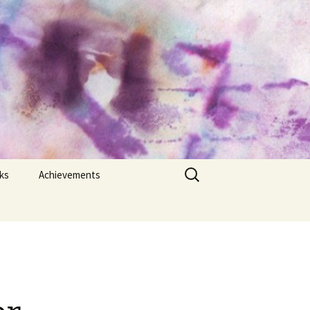
Search
ks
Achievements
for:
,
Bangla Academy
“Haleema-Sharfuddin
Science Award” 2021