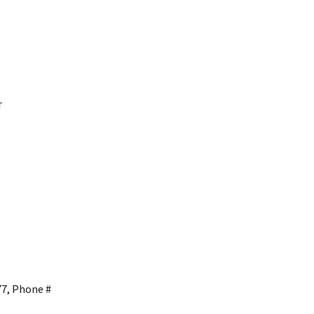
r
77, Phone #