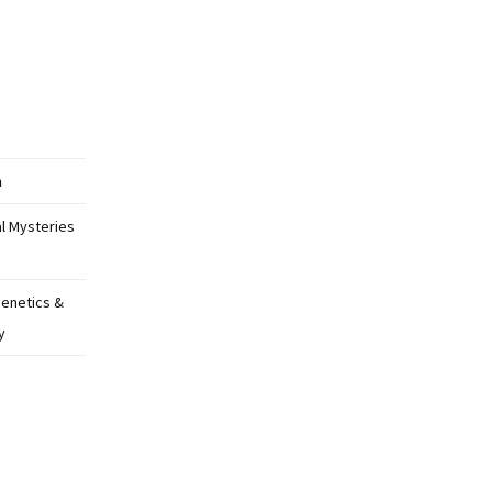
n
l Mysteries
Genetics &
y