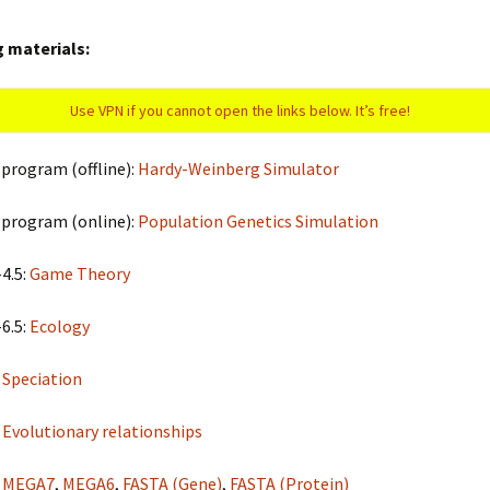
 materials:
Use VPN if you cannot open the links below. It’s free!
program (offline):
Hardy-Weinberg Simulator
 program (online):
Population Genetics Simulation
-4.5:
Game Theory
-6.5:
Ecology
:
Speciation
:
Evolutionary relationships
:
MEGA7
,
MEGA6
,
FASTA (Gene)
,
FASTA (Protein)