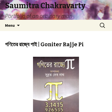
Saumitra Chakravarty
Portfolio of an ordinary man
Skip
Search
Menu
to
for:
content
গণিতের রাজ্যে পাই | Goniter Rajje Pi