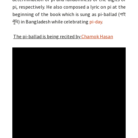
pi, respectively. He also composed a lyric on pi at the
beginning of the book which is sung as pi-ballad (পাই
পুঁথি) in Bangladesh while celebrating
pi-day
.
The pi-ballad is being recited by
Chamok Hasan