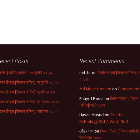
 Goniter
boto
pact of
on
ecent Posts
Recent Comments
্ড) |
tio
কাল [জাতীয় দৈনিক]: ১৮ জুলাই ২০২৩
mitttir
on
বিজ্ঞান চিন্তা [বিজ্ঞান মাসিক]: মা
২০১৭
জ্ঞান চিন্তা [বিজ্ঞান মাসিক]: জানুয়ারি ২০২৩
ড) |
Md Monir Hossen
on
Contact me
Prothom
জ্ঞান চিন্তা [বিজ্ঞান মাসিক]: জুলাই ২০২৩
Enayet Rosul
on
বিজ্ঞান চিন্তা [বিজ্ঞান
জ্ঞান চিন্তা [বিজ্ঞান মাসিক]: ডিসেম্বর ২০২২
মাসিক]: মার্চ ২০১৭
ে:
জ্ঞান চিন্তা [বিজ্ঞান মাসিক]: অক্টোবর ২০২২
aner
Hasan Masud
on
Practical
:
Pathology 2017: Vol.1, No.1
গৌরব দাস
on
বিজ্ঞান চিন্তা [বিজ্ঞান মাসিক]:
ো |
ডিসেম্বর ২০১৬