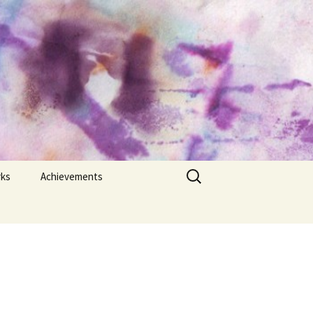
Search
rks
Achievements
for:
y,
Bangla Academy
“Haleema-Sharfuddin
Science Award” 2021