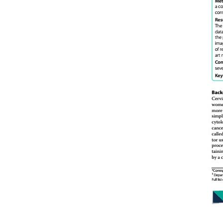
জ্যোতির্বিজ্ঞান ও
জ্যোতির্পদার্থবিজ্ঞান : ল
অলিম্পিয়াড | Jyoti
Jyotirpodarthobi
Lokkho Jokhon O
জাতীয় চিকিৎসা জীবপ্রয
কর্মপরিকল্পনা (২০১৮-
National Medical
Biotechnology A
Plan (2018-2027)
জীববিজ্ঞান: নবম-দশম শ্
Secondary Biolo
বুঝে করি জ্যামিতি | 
Jyamiti
জীববিজ্ঞান অলিম্পিয়া
Jibbiggan Olympi
Sonkolon
আমার প্রথম গণিত বই
Prothom Gonit B