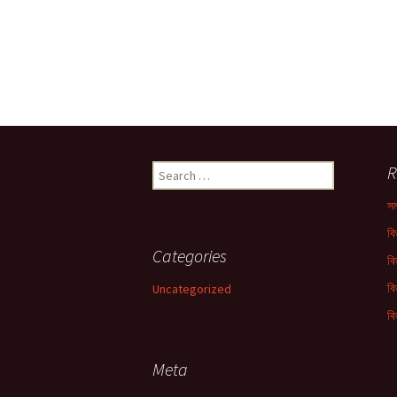
গণিতের সাথে বসবাস |
Sathe Bosobas
সম্ভবত | Sombho
Human Placental
Trophoblasts: Im
Maternal Nutriti
Search
R
জীবনের গল্প (দ্বিতীয় খণ
for:
Jiboner Golpo (Di
Khondo)
সম
বি
জীবনের গল্প (প্রথম খণ্
Categories
Jiboner Golpo (
বি
Khondo)
বি
Uncategorized
প্রাণের মাঝে গণিত বাজ
বি
বীজগণিতের গান | Pr
Majhe Gonit Baje
Bijgoniter Gaan
Meta
শারীরতত্ত্ব – সবাই পড়