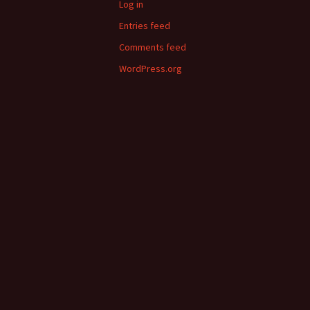
Sharitotto Sobai
Log in
Entries feed
স্টিফেন কিং-এর গল্প-
of Stephen King
Comments feed
(Translated) Part
WordPress.org
গণিতের রাজ্যে পাই |
Rajje Pi
অংকের ধাঁধা | Onk
প্রাণের মাঝে গণিত বাজ
জ্যামিতির জন্য ভালোব
Praner Majhe Gon
Jyamitir Jonyo B