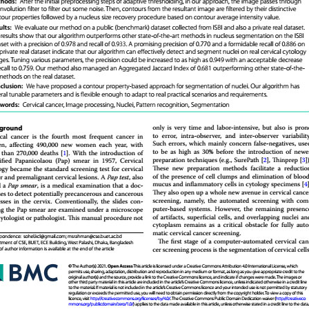
ক্ষ্য যখন
rbiggan o
ggan :
lympiad
ুক্তি
২০২৭) |
ction
রেণি |
gy
Bujhe Kori
ড সংকলন |
ad
 | Amar
oi