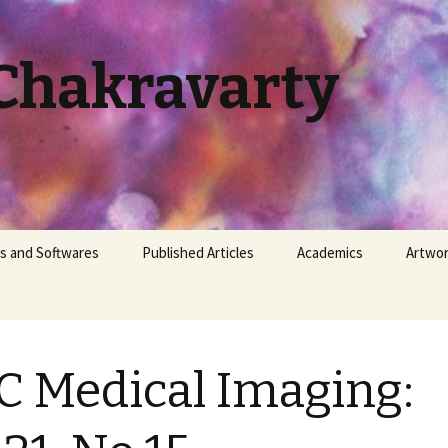
Chakravarty
s and Softwares
Published Articles
Academics
Artwo
|
ty-Hall Problem
Newspaper / Periodical
Class Routine (Patholog
BSMMU)
lution
Scientific Journal /
Existence
Conference
Duty Roster (Pathology,
 Medical Imaging:
| Golpe
BSMMU)
ther
Mutation
Histopathology Cases
 ভাবছো |
 Calculator: Govt.
Competition
Jaa Tumi
loyee of Bangladesh